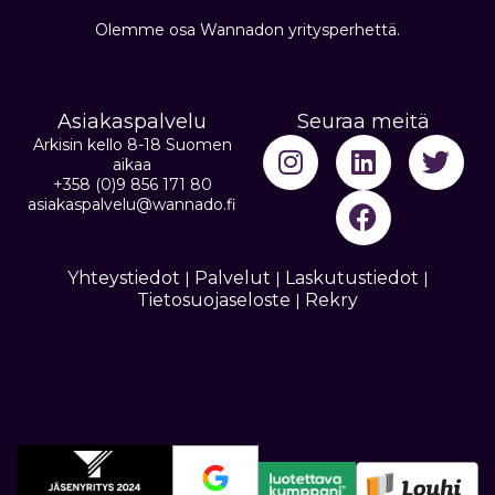
Olemme osa Wannadon yritysperhettä.
Asiakaspalvelu
Seuraa meitä
Arkisin kello 8-18 Suomen
aikaa
+358 (0)9 856 171 80
asiakaspalvelu@wannado.fi
Yhteystiedot
Palvelut
Laskutustiedot
|
|
|
Tietosuojaseloste
Rekry
|