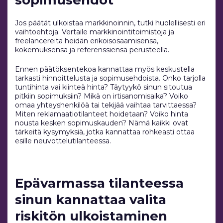
sopimusehdot
Jos päätät ulkoistaa markkinoinnin, tutki huolellisesti eri
vaihtoehtoja. Vertaile markkinointitoimistoja ja
freelancereita heidän erikoisosaamisensa,
kokemuksensa ja referenssiensä perusteella.
Ennen päätöksentekoa kannattaa myös keskustella
tarkasti hinnoittelusta ja sopimusehdoista. Onko tarjolla
tuntihinta vai kiinteä hinta? Täytyykö sinun sitoutua
pitkiin sopimuksiin? Mikä on irtisanomisaika? Voiko
omaa yhteyshenkilöä tai tekijää vaihtaa tarvittaessa?
Miten reklamaatiotilanteet hoidetaan? Voiko hinta
nousta kesken sopimuskauden? Nämä kaikki ovat
tärkeitä kysymyksiä, jotka kannattaa rohkeasti ottaa
esille neuvottelutilanteessa.
Epävarmassa tilanteessa
sinun kannattaa valita
riskitön ulkoistaminen