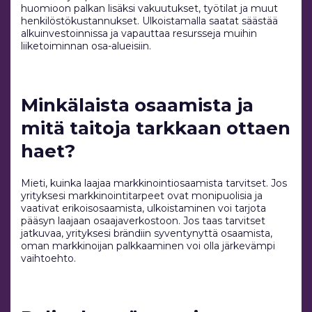
huomioon palkan lisäksi vakuutukset, työtilat ja muut
henkilöstökustannukset. Ulkoistamalla saatat säästää
alkuinvestoinnissa ja vapauttaa resursseja muihin
liiketoiminnan osa-alueisiin.
Minkälaista osaamista ja
mitä taitoja tarkkaan ottaen
haet?
Mieti, kuinka laajaa markkinointiosaamista tarvitset. Jos
yrityksesi markkinointitarpeet ovat monipuolisia ja
vaativat erikoisosaamista, ulkoistaminen voi tarjota
pääsyn laajaan osaajaverkostoon. Jos taas tarvitset
jatkuvaa, yrityksesi brändiin syventynyttä osaamista,
oman markkinoijan palkkaaminen voi olla järkevämpi
vaihtoehto.