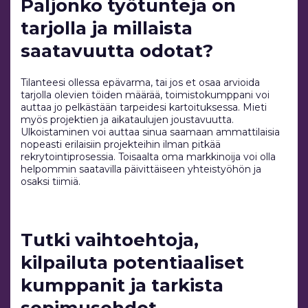
Paljonko työtunteja on
tarjolla ja millaista
saatavuutta odotat?
Tilanteesi ollessa epävarma, tai jos et osaa arvioida
tarjolla olevien töiden määrää, toimistokumppani voi
auttaa jo pelkästään tarpeidesi kartoituksessa. Mieti
myös projektien ja aikataulujen joustavuutta.
Ulkoistaminen voi auttaa sinua saamaan ammattilaisia
nopeasti erilaisiin projekteihin ilman pitkää
rekrytointiprosessia. Toisaalta oma markkinoija voi olla
helpommin saatavilla päivittäiseen yhteistyöhön ja
osaksi tiimiä.
Tutki vaihtoehtoja,
kilpailuta potentiaaliset
kumppanit ja tarkista