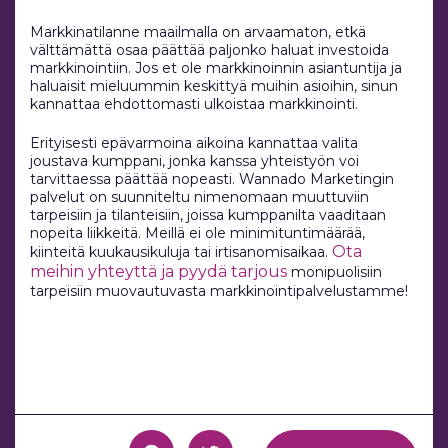
Markkinatilanne maailmalla on arvaamaton, etkä
välttämättä osaa päättää paljonko haluat investoida
markkinointiin. Jos et ole markkinoinnin asiantuntija ja
haluaisit mieluummin keskittyä muihin asioihin, sinun
kannattaa ehdottomasti ulkoistaa markkinointi.
Erityisesti epävarmoina aikoina kannattaa valita
joustava kumppani, jonka kanssa yhteistyön voi
tarvittaessa päättää nopeasti. Wannado Marketingin
palvelut on suunniteltu nimenomaan muuttuviin
tarpeisiin ja tilanteisiin, joissa kumppanilta vaaditaan
nopeita liikkeitä. Meillä ei ole minimituntimäärää,
Ota
kiinteitä kuukausikuluja tai irtisanomisaikaa.
meihin yhteyttä ja pyydä tarjous
monipuolisiin
tarpeisiin muovautuvasta markkinointipalvelustamme!