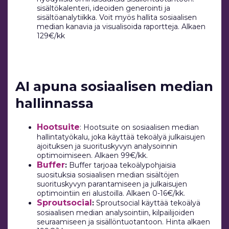
sisältökalenteri, ideoiden generointi ja
sisältöanalytiikka. Voit myös hallita sosiaalisen
median kanavia ja visualisoida raportteja. Alkaen
129€/kk
AI apuna sosiaalisen median
hallinnassa
Hootsuite
: Hootsuite on sosiaalisen median
hallintatyökalu, joka käyttää tekoälyä julkaisujen
ajoituksen ja suorituskyvyn analysoinnin
optimoimiseen. Alkaen 99€/kk.
Buffer
:
Buffer tarjoaa tekoälypohjaisia
suosituksia sosiaalisen median sisältöjen
suorituskyvyn parantamiseen ja julkaisujen
optimointiin eri alustoilla. Alkaen 0-16€/kk.
Sproutsocial
:
Sproutsocial käyttää tekoälyä
sosiaalisen median analysointiin, kilpailijoiden
seuraamiseen ja sisällöntuotantoon. Hinta alkaen