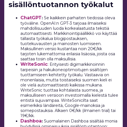
sisällöntuotannon työkalut
ChatGPT
:
Se kaikkein parhaiten tiedossa oleva
työväline. OpenAI:n GPT-3 tarjoaa ilmaiseksi
mahdollisuuden luoda korkealaatuista tekstiä
automaattisesti. Markkinointipäällikkö voi käyttää
tällaista työkalua blogipostauksen,
tuotekuvausten ja mainosten luomiseen.
Maksullinen versio kustantaa noin 20€/kk
tarjoten lukemattomia erilaisia lisäosia, joista osa
saattaa tosin olla maksullisia.
WriteSonic
: Erityisesti digimarkkinoinnin
tarpeisiin ja hakukoneoptimoitujen sisältöjen
tuottamiseen kehitetty työkalu. Vastaavia on
monenlaisia, mutta toistaiseksi suomen kieli ei
ole vielä automaattisesti kaikissa mukana.
WriteSonic tuottaa kohtalaista suomea, ja
maksulliseen versioon investoimalla kielestä tulee
entistä sujuvampaa. WriteSonicilta saat
esimerkiksi ländäreitä, Google-mainoksia ja
somepostauksia. Alkaen 0€/kk (ilmainen trial) tai
19€/kk.
Dashboa
:
Suomalainen Dashboa sisältää monia
hyödyllisiä ominaisuuksia sisällöntuotantoon: