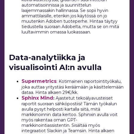
automatisoinnissa ja suunnittelun
laajemmassakin hallinnassa. Se sopii hyvin
ammattilaisille, etenkin jos käytössä on jo
muutenkin Adoben tuoteperhe. Hintaa täytyy
tiedustella suoraan Adobelta, mutta se on mitä
luultavimmin omassa luokassaan.
Data-analytiikka ja
visualisointi AI:n avulla
Supermetrics
: Kotimainen raportointityökalu,
joka auttaa yritystäsi keräämään ja käsittelemään
dataa. Hinta alkaen 29€/kk.
Sphinx Mind
:
Ajastetut tekoälyavusteiset
raportit suoraan sähköpostiisi! Tämän työkalun
avulla pysyt helposti kartalla siitä, mitä
markkinoinnin data kertoo. Sphinxin avulla voit
myös rakentaa oman GPT-
markkinointiassistentin. Sisältää myös
integraatiot Slackiin ja Teamsiin. Hinta alkaen