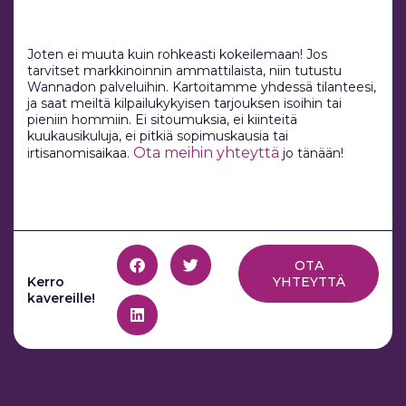
Joten ei muuta kuin rohkeasti kokeilemaan! Jos
tarvitset markkinoinnin ammattilaista, niin tutustu
Wannadon palveluihin. Kartoitamme yhdessä tilanteesi,
ja saat meiltä kilpailukykyisen tarjouksen isoihin tai
pieniin hommiin. Ei sitoumuksia, ei kiinteitä
kuukausikuluja, ei pitkiä sopimuskausia tai
Ota meihin yhteyttä
irtisanomisaikaa.
jo tänään!
OTA
Kerro
YHTEYTTÄ
kavereille!