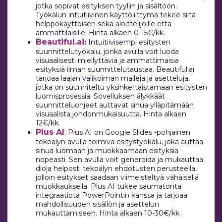
jotka sopivat esityksen tyyliin ja sisältöön.
Työkalun intuitiivinen käyttöliittymä tekee siitä
helppokäyttöisen sekä aloittelijoille että
ammattilaisille. Hinta alkaen 0-15€/kk.
Beautiful.ai
:
Intuitiivisempi esitysten
suunnittelutyökalu, jonka avulla voit luoda
visuaalisesti miellyttäviä ja ammattimaisia
esityksiä ilman suunnittelutaustaa. Beautiful.ai
tarjoaa laajan valikoiman malleja ja asetteluja,
jotka on suunniteltu yksinkertaistamaan esitysten
luomisprosessia. Sovelluksen älykkäät
suunnitteluohjeet auttavat sinua ylläpitämään
visuaalista johdonmukaisuutta. Hinta alkaen
12€/kk.
Plus AI
: Plus AI on Google Slides -pohjainen
tekoälyn avulla toimiva esitystyökalu, joka auttaa
sinua luomaan ja muokkaamaan esityksiä
nopeasti. Sen avulla voit generoida ja mukauttaa
dioja helposti tekoälyn ehdotusten perusteella,
jolloin esitykset saadaan viimeisteltyä vähäisellä
muokkauksella. Plus AI tukee saumatonta
integraatiota PowerPointin kanssa ja tarjoaa
mahdollisuuden sisällön ja asettelun
mukauttamiseen. Hinta alkaen 10-30€/kk.