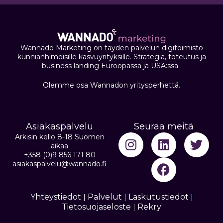
Wannado Marketing on täyden palvelun digitoimisto
kunnianhimoisille kasvuyrityksille. Strategia, toteutus ja
business landing Euroopassa ja USA:ssa.
Olemme osa Wannadon yritysperhettä.
Asiakaspalvelu
Seuraa meitä
Arkisin kello 8-18 Suomen
aikaa
+358 (0)9 856 171 80
asiakaspalvelu@wannado.fi
Yhteystiedot
Palvelut
Laskutustiedot
|
|
|
Tietosuojaseloste
Rekry
|