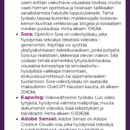
usein erittäin vaikuttavia visuaalisia teoksia, mutta
vaatii hieman opettelua ja toisinaan tarkkaakin
sanallistamista halutulle lopputulokselle. Tämä
työkalu tarjoaa kuitenkin markkinoijalle loistavan
keinon kuvittaa verkkosivuja, blogeja ja sosiaalisen
median postauksia. Hinta alkaen 10€/kk.
Sora
:
OpenAI:n Sora on videotyökalu, joka
hyödyntää tekoälyä tekstistä videoiksi -
generointiin. Käyttäjä voi syöttää
yksityiskohtaisen tekstikuvauksen, jonka pohjalta
Sora luo realistisen, liikkeessä olevan videon. Sillä
voidaan tehdä esimerkiksi lyhyitä kohtauksia,
visuaalisia konsepteja tai simulaatioita –
hyödyllistä vaikkapa mainontaan,
elokuvasuunnitteluun tai oppimateriaalien
tuotantoon. Sora-videotyökalu on saatavilla
maksullisten ChatGPT-tilausten kautta, eli alkaen
20€/kk.
Kapwing
:
Videoeditoinnin työkalu. Luo video
tyhjästä, hyödynnä valmiita mallipohjia, muuta
dokumentit videoiksi, lisää tekstitykset ja
transkriptit. Hinta alkaen 0-50€/kk.
Adobe Sensei
:
Adobe Sensei on Adobe
Creative Cloudin osa, joka hyödyntää tekoälyä
kuvankäsittelyssä, graafisen suunnittelun