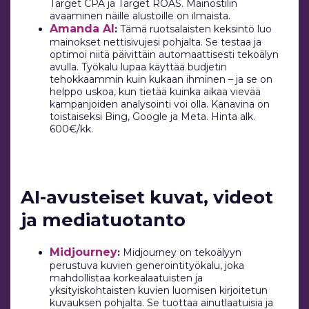
Target CPA ja Target ROAS. Mainostilin
avaaminen näille alustoille on ilmaista.
Amanda AI
:
Tämä ruotsalaisten keksintö luo
mainokset nettisivujesi pohjalta. Se testaa ja
optimoi niitä päivittäin automaattisesti tekoälyn
avulla. Työkalu lupaa käyttää budjetin
tehokkaammin kuin kukaan ihminen – ja se on
helppo uskoa, kun tietää kuinka aikaa vievää
kampanjoiden analysointi voi olla. Kanavina on
toistaiseksi Bing, Google ja Meta. Hinta alk.
600€/kk.
AI-avusteiset kuvat, videot
ja mediatuotanto
Midjourney
:
Midjourney on tekoälyyn
perustuva kuvien generointityökalu, joka
mahdollistaa korkealaatuisten ja
yksityiskohtaisten kuvien luomisen kirjoitetun
kuvauksen pohjalta. Se tuottaa ainutlaatuisia ja