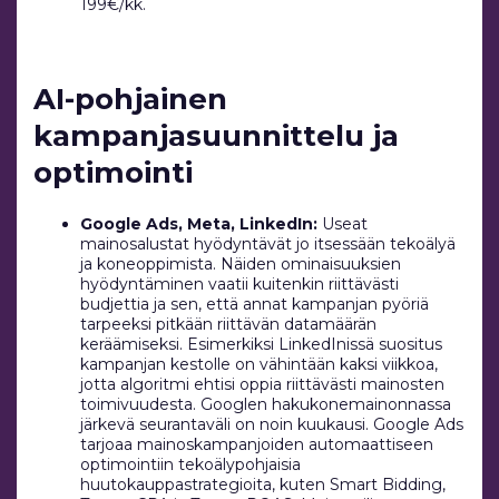
199€/kk.
AI-pohjainen
kampanjasuunnittelu ja
optimointi
Google Ads, Meta, LinkedIn:
Useat
mainosalustat hyödyntävät jo itsessään tekoälyä
ja koneoppimista. Näiden ominaisuuksien
hyödyntäminen vaatii kuitenkin riittävästi
budjettia ja sen, että annat kampanjan pyöriä
tarpeeksi pitkään riittävän datamäärän
keräämiseksi. Esimerkiksi LinkedInissä suositus
kampanjan kestolle on vähintään kaksi viikkoa,
jotta algoritmi ehtisi oppia riittävästi mainosten
toimivuudesta. Googlen hakukonemainonnassa
järkevä seurantaväli on noin kuukausi. Google Ads
tarjoaa mainoskampanjoiden automaattiseen
optimointiin tekoälypohjaisia
huutokauppastrategioita, kuten Smart Bidding,