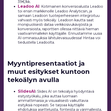
39€/kk.
Leadoo AI
: Kotimainen konversioalusta Leadoo
toi ensin markkinoille Leadoo Analyticsin, ja
samaan Leadoon tuoteperheeseen integroituu
vahvasti myös tekoäly. Leadoon kautta saat
monipuolisesti dataa verkkosivukävijöistä ja
konversioista, raporttien ollessa riittäviä hieman
vaativammallekin käyttäjälle. Ennustamme uusia
AI-ominaisuuksia lähitulevaisuudessa! Hintaa voi
tiedustella Leadoolta.
Myyntipresentaatiot ja
muut esitykset kuntoon
tekoälyn avulla
SlidesAI
:
Slides AI on tekoälyä hyödyntävä
esitystyökalu, joka auttaa luomaan
ammattimaisia ja visuaalisesti vaikuttavia
esityksiä nopeasti. Se tarjoaa käyttäjille
ehdotuksia asetteluista, fonteista ja värimalleista,