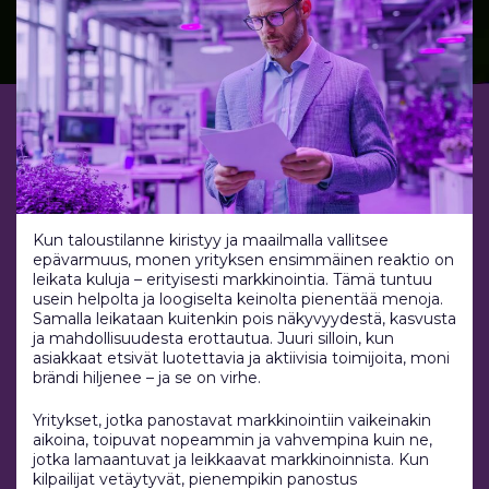
Kun taloustilanne kiristyy ja maailmalla vallitsee
epävarmuus, monen yrityksen ensimmäinen reaktio on
leikata kuluja – erityisesti markkinointia. Tämä tuntuu
usein helpolta ja loogiselta keinolta pienentää menoja.
Samalla leikataan kuitenkin pois näkyvyydestä, kasvusta
ja mahdollisuudesta erottautua. Juuri silloin, kun
asiakkaat etsivät luotettavia ja aktiivisia toimijoita, moni
brändi hiljenee – ja se on virhe.
Yritykset, jotka panostavat markkinointiin vaikeinakin
aikoina, toipuvat nopeammin ja vahvempina kuin ne,
jotka lamaantuvat ja leikkaavat markkinoinnista. Kun
kilpailijat vetäytyvät, pienempikin panostus