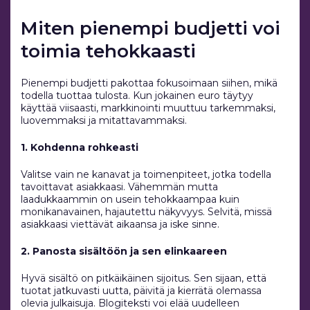
Miten pienempi budjetti voi
toimia tehokkaasti
Pienempi budjetti pakottaa fokusoimaan siihen, mikä
todella tuottaa tulosta. Kun jokainen euro täytyy
käyttää viisaasti, markkinointi muuttuu tarkemmaksi,
luovemmaksi ja mitattavammaksi.
1. Kohdenna rohkeasti
Valitse vain ne kanavat ja toimenpiteet, jotka todella
tavoittavat asiakkaasi. Vähemmän mutta
laadukkaammin on usein tehokkaampaa kuin
monikanavainen, hajautettu näkyvyys. Selvitä, missä
asiakkaasi viettävät aikaansa ja iske sinne.
2. Panosta sisältöön ja sen elinkaareen
Hyvä sisältö on pitkäikäinen sijoitus. Sen sijaan, että
tuotat jatkuvasti uutta, päivitä ja kierrätä olemassa
olevia julkaisuja. Blogiteksti voi elää uudelleen