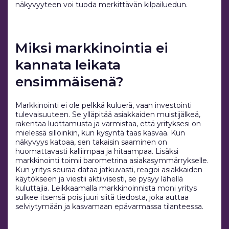
näkyvyyteen voi tuoda merkittävän kilpailuedun.
Miksi markkinointia ei
kannata leikata
ensimmäisenä?
Markkinointi ei ole pelkkä kuluerä, vaan investointi
tulevaisuuteen. Se ylläpitää asiakkaiden muistijälkeä,
rakentaa luottamusta ja varmistaa, että yrityksesi on
mielessä silloinkin, kun kysyntä taas kasvaa. Kun
näkyvyys katoaa, sen takaisin saaminen on
huomattavasti kalliimpaa ja hitaampaa. Lisäksi
markkinointi toimii barometrina asiakasymmärrykselle.
Kun yritys seuraa dataa jatkuvasti, reagoi asiakkaiden
käytökseen ja viestii aktiivisesti, se pysyy lähellä
kuluttajia. Leikkaamalla markkinoinnista moni yritys
sulkee itsensä pois juuri siitä tiedosta, joka auttaa
selviytymään ja kasvamaan epävarmassa tilanteessa.