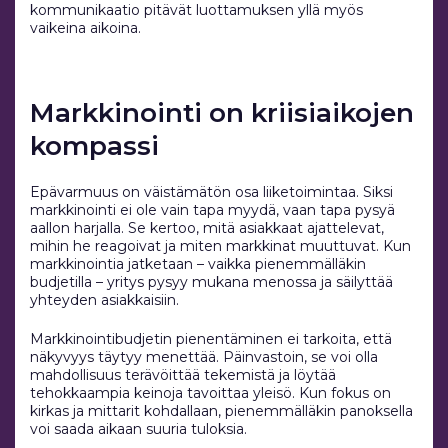
kommunikaatio pitävät luottamuksen yllä myös
vaikeina aikoina.
Markkinointi on kriisiaikojen
kompassi
Epävarmuus on väistämätön osa liiketoimintaa. Siksi
markkinointi ei ole vain tapa myydä, vaan tapa pysyä
aallon harjalla. Se kertoo, mitä asiakkaat ajattelevat,
mihin he reagoivat ja miten markkinat muuttuvat. Kun
markkinointia jatketaan – vaikka pienemmälläkin
budjetilla – yritys pysyy mukana menossa ja säilyttää
yhteyden asiakkaisiin.
Markkinointibudjetin pienentäminen ei tarkoita, että
näkyvyys täytyy menettää. Päinvastoin, se voi olla
mahdollisuus terävöittää tekemistä ja löytää
tehokkaampia keinoja tavoittaa yleisö. Kun fokus on
kirkas ja mittarit kohdallaan, pienemmälläkin panoksella
voi saada aikaan suuria tuloksia.