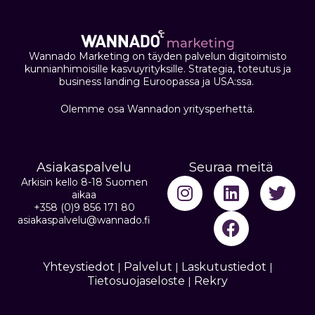
Wannado Marketing on täyden palvelun digitoimisto
kunnianhimoisille kasvuyrityksille. Strategia, toteutus ja
business landing Euroopassa ja USA:ssa.
Olemme osa Wannadon yritysperhettä.
Asiakaspalvelu
Seuraa meitä
Arkisin kello 8-18 Suomen
aikaa
+358 (0)9 856 171 80
asiakaspalvelu@wannado.fi
Yhteystiedot
Palvelut
Laskutustiedot
|
|
|
Tietosuojaseloste
Rekry
|