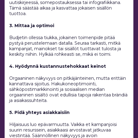
uutiskirjeessä, somepostauksessa tai infografiikkana.
Tämä säästää aikaa ja kasvattaa jokaisen sisällön
tuottoa.
3. Mittaa ja optimoi
Budjetin ollessa tiukka, jokainen toimenpide pitää
pystyä perustelemaan datalla. Seuraa tarkasti, mitkä
kampanjat, mainokset tai sisällöt tuottavat tulosta ja
keskity niihin. Hylkää rohkeasti se, mikä ei toimi.
4. Hyödynnä kustannustehokkaat keinot
Orgaaninen näkyvyys on pitkäjänteinen, mutta erittäin
kannattava sijoitus. Hakukoneoptimointi,
sähköpostimarkkinointi ja sosiaalisen median
orgaaninen sisältö ovat edullisia tapoja rakentaa brändiä
ja asiakassuhteita.
5. Pidä yhteys asiakkaisiin
Hiljaisuus luo epävarmuutta. Vaikka et kampanjoisi
suurin resurssein, asiakkaasi arvostavat jatkuvaa
viestintää. Säännöllinen näkyvyys ja avoin