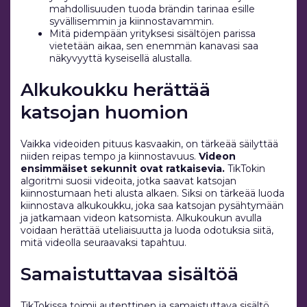
mahdollisuuden tuoda brändin tarinaa esille
syvällisemmin ja kiinnostavammin.
Mitä pidempään yrityksesi sisältöjen parissa
vietetään aikaa, sen enemmän kanavasi saa
näkyvyyttä kyseisellä alustalla.
Alkukoukku herättää
katsojan huomion
Vaikka videoiden pituus kasvaakin, on tärkeää säilyttää
niiden reipas tempo ja kiinnostavuus.
Videon
ensimmäiset sekunnit ovat ratkaisevia.
TikTokin
algoritmi suosii videoita, jotka saavat katsojan
kiinnostumaan heti alusta alkaen. Siksi on tärkeää luoda
kiinnostava alkukoukku, joka saa katsojan pysähtymään
ja jatkamaan videon katsomista. Alkukoukun avulla
voidaan herättää uteliaisuutta ja luoda odotuksia siitä,
mitä videolla seuraavaksi tapahtuu.
Samaistuttavaa sisältöä
TikTokissa toimii autenttinen ja samaistuttava sisältö.