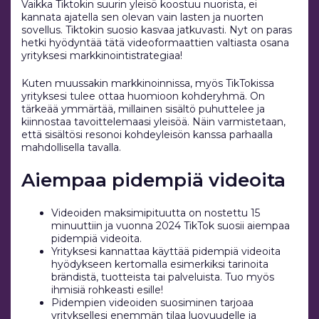
Vaikka Tiktokin suurin yleisö koostuu nuorista, ei
kannata ajatella sen olevan vain lasten ja nuorten
sovellus. Tiktokin suosio kasvaa jatkuvasti. Nyt on paras
hetki hyödyntää tätä videoformaattien valtiasta osana
yrityksesi markkinointistrategiaa!
Kuten muussakin markkinoinnissa, myös TikTokissa
yrityksesi tulee ottaa huomioon kohderyhmä. On
tärkeää ymmärtää, millainen sisältö puhuttelee ja
kiinnostaa tavoittelemaasi yleisöä. Näin varmistetaan,
että sisältösi resonoi kohdeyleisön kanssa parhaalla
mahdollisella tavalla.
Aiempaa pidempiä videoita
Videoiden maksimipituutta on nostettu 15
minuuttiin ja vuonna 2024 TikTok suosii aiempaa
pidempiä videoita.
Yrityksesi kannattaa käyttää pidempiä videoita
hyödykseen kertomalla esimerkiksi tarinoita
brändistä, tuotteista tai palveluista. Tuo myös
ihmisiä rohkeasti esille!
Pidempien videoiden suosiminen tarjoaa
yrityksellesi enemmän tilaa luovuudelle ja