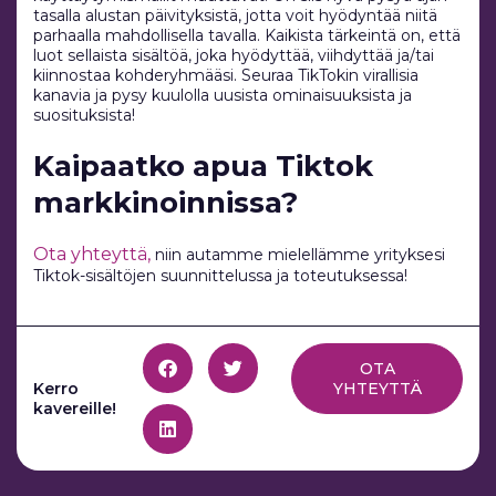
tasalla alustan päivityksistä, jotta voit hyödyntää niitä
parhaalla mahdollisella tavalla. Kaikista tärkeintä on, että
luot sellaista sisältöä, joka hyödyttää, viihdyttää ja/tai
kiinnostaa kohderyhmääsi. Seuraa TikTokin virallisia
kanavia ja pysy kuulolla uusista ominaisuuksista ja
suosituksista!
Kaipaatko apua Tiktok
markkinoinnissa?
Ota yhteyttä,
niin autamme mielellämme yrityksesi
Tiktok-sisältöjen suunnittelussa ja toteutuksessa!
OTA
Kerro
YHTEYTTÄ
kavereille!