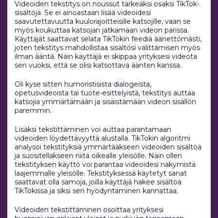
Videoiden tekstitys on noussut tärkeäksi osaksi TikTok-
sisältöjä. Se ei ainoastaan lisää videoidesi
saavutettavuutta kuulorajoitteisille katsojille, vaan se
myös koukuttaa katsojan jatkamaan videon parissa.
Käyttäjät saattavat selata TikTokin feediä äänettömästi,
joten tekstitys mahdollistaa sisältösi välittämisen myös
ilman ääntä. Näin käyttäjä ei skippaa yrityksesi videota
sen vuoksi, että se olisi katsottava äänten kanssa.
Oli kyse sitten humoristisista dialogeista,
opetusvideoista tai tuote-esittelyistä, tekstitys auttaa
katsojia ymmärtämään ja sisäistämään videon sisällön
paremmin.
Lisäksi tekstittäminen voi auttaa parantamaan
videoiden löydettävyyttä alustalla. TikTokin algoritmi
analysoi tekstityksiä ymmärtääkseen videoiden sisältöä
ja suositellakseen niitä oikealle yleisölle. Näin ollen
tekstityksen käyttö voi parantaa videoidesi näkymistä
laajemmalle yleisölle. Tekstityksessä käytetyt sanat
saattavat olla samoja, joilla käyttäjä hakee sisältöä
TikTokissa ja siksi sen hyödyntäminen kannattaa.
Videoiden tekstittäminen osoittaa yrityksesi