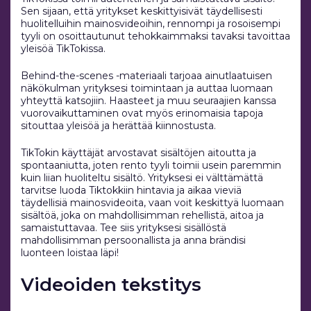
Sen sijaan, että yritykset keskittyisivät täydellisesti
huolitelluihin mainosvideoihin, rennompi ja rosoisempi
tyyli on osoittautunut tehokkaimmaksi tavaksi tavoittaa
yleisöä TikTokissa.
Behind-the-scenes -materiaali tarjoaa ainutlaatuisen
näkökulman yrityksesi toimintaan ja auttaa luomaan
yhteyttä katsojiin. Haasteet ja muu seuraajien kanssa
vuorovaikuttaminen ovat myös erinomaisia tapoja
sitouttaa yleisöä ja herättää kiinnostusta.
TikTokin käyttäjät arvostavat sisältöjen aitoutta ja
spontaaniutta, joten rento tyyli toimii usein paremmin
kuin liian huoliteltu sisältö. Yrityksesi ei välttämättä
tarvitse luoda Tiktokkiin hintavia ja aikaa vieviä
täydellisiä mainosvideoita, vaan voit keskittyä luomaan
sisältöä, joka on mahdollisimman rehellistä, aitoa ja
samaistuttavaa. Tee siis yrityksesi sisällöstä
mahdollisimman persoonallista ja anna brändisi
luonteen loistaa läpi!
Videoiden tekstitys