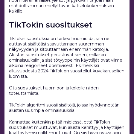
huomioivan erilaiset yleisöt ja pyrkivän tarjoamaan
mahdollisimman miellyttävän katselukokemuksen
kaikille.
TikTokin suositukset
TikTokin suosituksia on tärkeä huomioida, sillä ne
auttavat sisältöäsi saavuttamaan suuremman
näkyvyyden ja sitouttamaan enemmän katsojia.
Alustan suositukset perustuvat siihen, millaisiin
ominaisuuksiin ja sisältötyyppeihin käyttäjät ovat viime
aikoina reagoineet positiivisesti. Esimerkiksi
alkuvuodesta 2024 TikTok on suositellut kuvakarusellien
luomista.
Ota suositukset huomioon ja kokeile niiden
toteuttamista.
TikTokin algoritmi suosii sisältöjä, joissa hyödynnetään
alustan uusimpia ominaisuuksia.
Kannattaa kuitenkin pitää mielessä, että TikTokin
suositukset muuttuvat, kun alusta kehittyy ja käyttäjien
käyttäytymismallit muuttuvat. On siis hyvä pysyä ajan