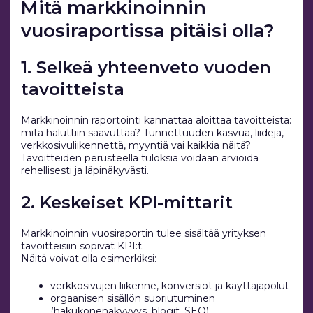
Mitä markkinoinnin
vuosiraportissa pitäisi olla?
1. Selkeä yhteenveto vuoden
tavoitteista
Markkinoinnin raportointi kannattaa aloittaa tavoitteista:
mitä haluttiin saavuttaa? Tunnettuuden kasvua, liidejä,
verkkosivuliikennettä, myyntiä vai kaikkia näitä?
Tavoitteiden perusteella tuloksia voidaan arvioida
rehellisesti ja läpinäkyvästi.
2. Keskeiset KPI-mittarit
Markkinoinnin vuosiraportin tulee sisältää yrityksen
tavoitteisiin sopivat KPI:t.
Näitä voivat olla esimerkiksi:
verkkosivujen liikenne, konversiot ja käyttäjäpolut
orgaanisen sisällön suoriutuminen
(hakukonenäkyvyys, blogit, SEO)