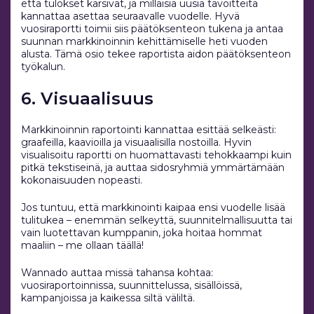
että tulokset kärsivät, ja millaisia uusia tavoitteita
kannattaa asettaa seuraavalle vuodelle. Hyvä
vuosiraportti toimii siis päätöksenteon tukena ja antaa
suunnan markkinoinnin kehittämiselle heti vuoden
alusta. Tämä osio tekee raportista aidon päätöksenteon
työkalun.
6. Visuaalisuus
Markkinoinnin raportointi kannattaa esittää selkeästi:
graafeilla, kaavioilla ja visuaalisilla nostoilla. Hyvin
visualisoitu raportti on huomattavasti tehokkaampi kuin
pitkä tekstiseinä, ja auttaa sidosryhmiä ymmärtämään
kokonaisuuden nopeasti. ️
Jos tuntuu, että markkinointi kaipaa ensi vuodelle lisää
tulitukea – enemmän selkeyttä, suunnitelmallisuutta tai
vain luotettavan kumppanin, joka hoitaa hommat
maaliin – me ollaan täällä!
Wannado auttaa missä tahansa kohtaa:
vuosiraportoinnissa, suunnittelussa, sisällöissä,
kampanjoissa ja kaikessa siltä väliltä.