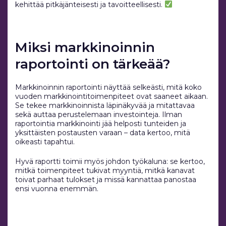
kehittää pitkäjänteisesti ja tavoitteellisesti.
Miksi markkinoinnin
raportointi on tärkeää?
Markkinoinnin raportointi näyttää selkeästi, mitä koko
vuoden markkinointitoimenpiteet ovat saaneet aikaan.
Se tekee markkinoinnista läpinäkyvää ja mitattavaa
sekä auttaa perustelemaan investointeja. Ilman
raportointia markkinointi jää helposti tunteiden ja
yksittäisten postausten varaan – data kertoo, mitä
oikeasti tapahtui.
Hyvä raportti toimii myös johdon työkaluna: se kertoo,
mitkä toimenpiteet tukivat myyntiä, mitkä kanavat
toivat parhaat tulokset ja missä kannattaa panostaa
ensi vuonna enemmän.