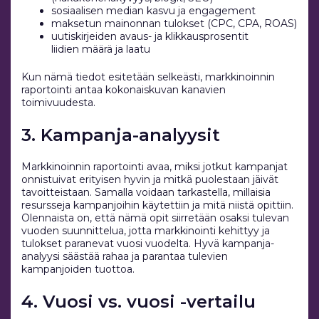
sosiaalisen median kasvu ja engagement
maksetun mainonnan tulokset (CPC, CPA, ROAS)
uutiskirjeiden avaus- ja klikkausprosentit
liidien määrä ja laatu
Kun nämä tiedot esitetään selkeästi, markkinoinnin
raportointi antaa kokonaiskuvan kanavien
toimivuudesta.
3. Kampanja-analyysit
Markkinoinnin raportointi avaa, miksi jotkut kampanjat
onnistuivat erityisen hyvin ja mitkä puolestaan jäivät
tavoitteistaan. Samalla voidaan tarkastella, millaisia
resursseja kampanjoihin käytettiin ja mitä niistä opittiin.
Olennaista on, että nämä opit siirretään osaksi tulevan
vuoden suunnittelua, jotta markkinointi kehittyy ja
tulokset paranevat vuosi vuodelta. Hyvä kampanja-
analyysi säästää rahaa ja parantaa tulevien
kampanjoiden tuottoa.
4. Vuosi vs. vuosi -vertailu