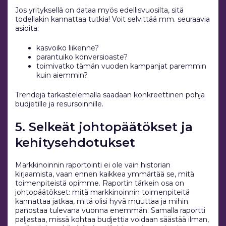
Jos yrityksellä on dataa myös edellisvuosilta, sitä
todellakin kannattaa tutkia! Voit selvittää mm. seuraavia
asioita:
kasvoiko liikenne?
parantuiko konversioaste?
toimivatko tämän vuoden kampanjat paremmin
kuin aiemmin?
Trendejä tarkastelemalla saadaan konkreettinen pohja
budjetille ja resursoinnille.
5. Selkeät johtopäätökset ja
kehitysehdotukset
Markkinoinnin raportointi ei ole vain historian
kirjaamista, vaan ennen kaikkea ymmärtää se, mitä
toimenpiteistä opimme. Raportin tärkein osa on
johtopäätökset: mitä markkinoinnin toimenpiteitä
kannattaa jatkaa, mitä olisi hyvä muuttaa ja mihin
panostaa tulevana vuonna enemmän. Samalla raportti
paljastaa, missä kohtaa budjettia voidaan säästää ilman,