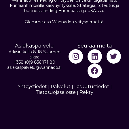
Wannado Marketing on täyden palvelun digitoimisto
kunnianhimoisille kasvuyrityksille. Strategia, toteutus ja
business landing Euroopassa ja USA:ssa.
Olemme osa Wannadon yritysperhettä.
Asiakaspalvelu
Seuraa meitä
Arkisin kello 8-18 Suomen
aikaa
+358 (0)9 856 171 80
asiakaspalvelu@wannado.fi
Yhteystiedot
Palvelut
Laskutustiedot
|
|
|
Tietosuojaseloste
Rekry
|