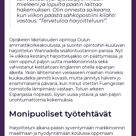
mieleeni ja lopulta päätin laittaa
hakemuksen. Olin onnesta soikeana,
kun viikon päästä sähköpostiini kilahti
vastaus: “Tervetuloa harjoitteluun!”.
Opiskelen liiketalouden opintoja Oulun
ammattikorkeakoulussa, ja suoritin opintoihin kuuluvan
harjoittelun Wannadolla sisällöntuotannon parissa. Nyt
14 viikkoa kestänyt harjoittelujakso on päättymässä, ja
olen oppinut paljon uutta markkinoinnista sekä
vahvistanut kielitaitoani englannin ohella espanjan
alkeilla. Yksin lähteminen vieraaseen maahan moneksi
kuukaudeksi jännitti kovasti, mutta jännitys hälveni jo
ensimmäisenä päivänä, kun minut otettiin Fuengirolan
toimistolla lämpimästi vastaan. Totuin arkeen
Espanjassa nopeasti, löysin uusia ystäviä ja sain paljon
unohtumattomia kokemuksia.
Monipuoliset työtehtävät
Harjoitteluni aikana pääsin syventymään markkinoinnin
maailmaan ja hyödyntämään koulussa oppimaani