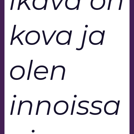
ikävä on
kova ja
olen
innoissa