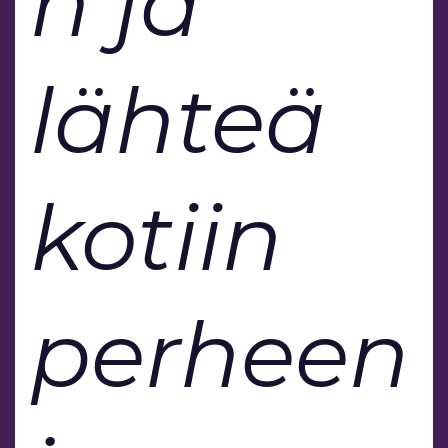
n ja
lähteä
kotiin
perheen