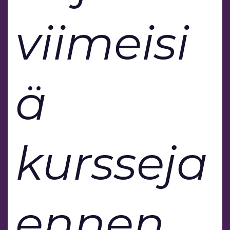
viimeisi
ä
kursseja
ennen