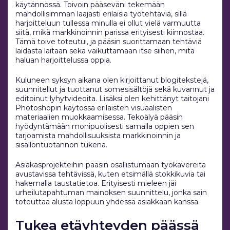
käytännössä. Toivoin pääseväni tekemään
mahdollisimman laajasti erilaisia työtehtäviä, sillä
harjoitteluun tullessa minulla ei ollut vielä varmuutta
siitä, mikä markkinoinnin parissa erityisesti kiinnostaa.
Tämä toive toteutui, ja pääsin suorittamaan tehtäviä
laidasta laitaan sekä vaikuttamaan itse siihen, mitä
haluan harjoittelussa oppia.
Kuluneen syksyn aikana olen kirjoittanut blogitekstejä,
suunnitellut ja tuottanut somesisältöjä sekä kuvannut ja
editoinut lyhytvideoita. Lisäksi olen kehittänyt taitojani
Photoshopin käytössä erilaisten visuaalisten
materiaalien muokkaamisessa. Tekoälyä pääsin
hyödyntämään monipuolisesti samalla oppien sen
tarjoamista mahdollisuuksista markkinoinnin ja
sisällöntuotannon tukena.
Asiakasprojekteihin pääsin osallistumaan työkavereita
avustavissa tehtävissä, kuten etsimällä stokkikuvia tai
hakemalla taustatietoa. Erityisesti mieleen jäi
urheilutapahtuman mainoksen suunnittelu, jonka sain
toteuttaa alusta loppuun yhdessä asiakkaan kanssa.
Tukea etäyhteyden päässä