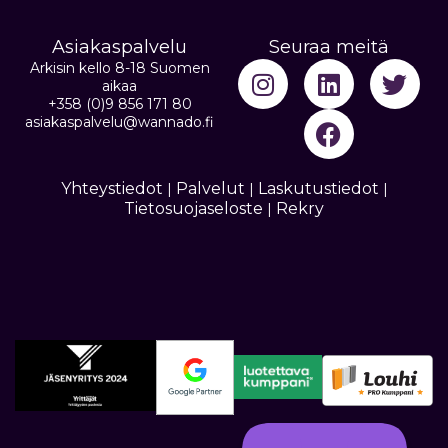
Asiakaspalvelu
Seuraa meitä
Arkisin kello 8-18 Suomen
aikaa
+358 (0)9 856 171 80
asiakaspalvelu@wannado.fi
Yhteystiedot
Palvelut
Laskutustiedot
|
|
|
Tietosuojaseloste
Rekry
|