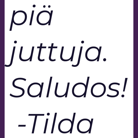
piä
juttuja.
Saludos!
-Tilda