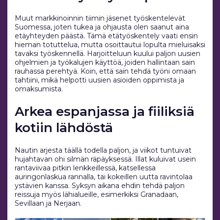
Muut markkinoinnin tiimin jäsenet työskentelevät
Suomessa, joten tukea ja ohjausta olen saanut aina
etäyhteyden päästä. Tämä etätyöskentely vaati ensin
hieman totuttelua, mutta osoittautui lopulta mieluisaksi
tavaksi työskennellä. Harjoitteluun kuului paljon uusien
ohjelmien ja työkalujen käyttöä, joiden hallintaan sain
rauhassa perehtyä. Koin, että sain tehdä työni omaan
tahtiini, mikä helpotti uusien asioiden oppimista ja
omaksumista.
Arkea espanjassa ja fiiliksiä
kotiin lähdöstä
Nautin arjesta täällä todella paljon, ja viikot tuntuivat
hujahtavan ohi silmän räpäyksessä. Illat kuluivat usein
rantaviivaa pitkin lenkkeillessä, katsellessa
auringonlaskua rannalla, tai kokeillen uutta ravintolaa
ystävien kanssa. Syksyn aikana ehdin tehdä paljon
reissuja myös lähialueille, esimerkiksi Granadaan,
Sevillaan ja Nerjaan.