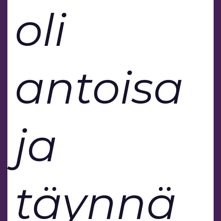
oli
antoisa
ja
täynnä