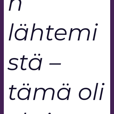
n
lähtemi
stä –
tämä oli