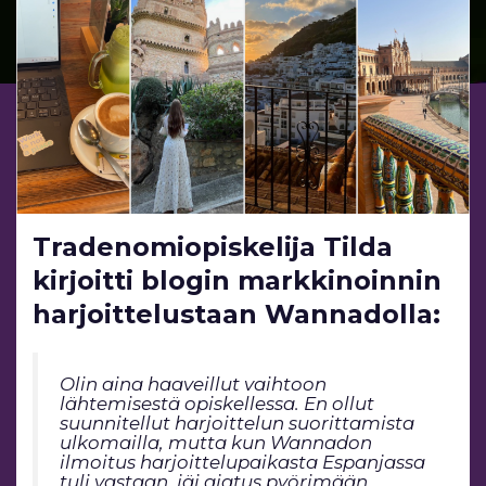
Tradenomiopiskelija Tilda
kirjoitti blogin markkinoinnin
harjoittelustaan Wannadolla:
Olin aina haaveillut vaihtoon
lähtemisestä opiskellessa. En ollut
suunnitellut harjoittelun suorittamista
ulkomailla, mutta kun Wannadon
ilmoitus harjoittelupaikasta Espanjassa
tuli vastaan, jäi ajatus pyörimään