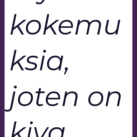
kokemu
ksia,
joten on
kiva