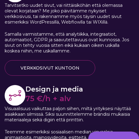
Tarvitsetko uudet sivut, vai riittäisiköhän että olemassa
olevat korjataan? Me joko päivitämme nykyiset
verkkosivusi, tai rakennamme myös täysin uudet sivut
esimerkiksi WordPressillä, Webflowlla tai WIXillä.
Samalla varmistamme, että analytiikka, integraatiot,
automaatiot, GDPR ja saavutettavuus ovat kunnossa. Jos
sivut on tehty vuosia sitten eikä kukaan oikein uskalla
koskea niihin, me uskallamme.
VERKKOSIVUT KUNTOON
Design ja media
75 €/h + alv
Visuaalisuus vaikuttaa paljon siihen, miltä yrityksesi näyttää
asiakkaan silmissä. Siksi suunnittelemme brändisi mukaisia
materiaaleja sekä digiin että printtiin.
Teemme esimerkiksi sosiaalisen median visuaaleja,
animaatioita, mainosvideoita, esitteitä, messumateriaaleja,