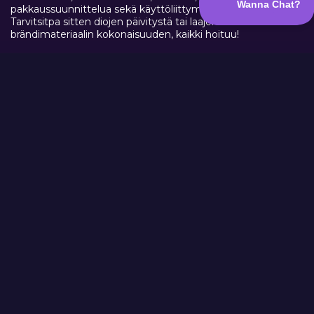
pakkaussuunnittelua sekä käyttöliittymäsuunnittelua.
Tarvitsitpa sitten diojen päivitystä tai laajemman
brändimateriaalin kokonaisuuden, kaikki hoituu!
LUE LISÄÄ DESIGNISTA JA MEDIASTA
Markkinointikoordinaattori
75 €/h + alv
Markkinointi solmussa? Me selvitetään. Somet sekaisin,
salasanat hukassa, maksettu mainonta retuperällä ja
verkkosivut vähän sinne päin?
Me tiedetään tasan tarkkaan miltä tuo näyttää. Wannadon
markkinointikoordinaattori on käytännön tekijä, joka ottaa
kopin arjen digimarkkinoinnista ja laittaa asiat järjestykseen.
Ei raporttien pyörittelyä tai turhaa konsultointia, vaan
tekemistä, joka vie markkinointia eteenpäin.
TILAA MARKKINOINTIKOORDINAATTORI